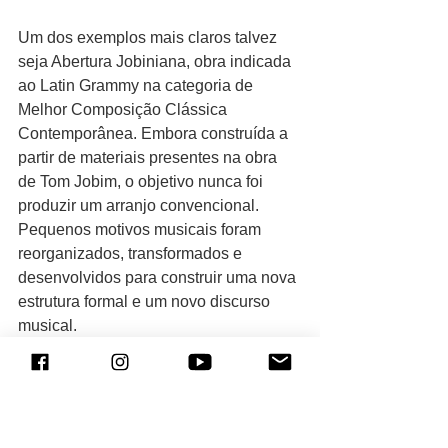
Um dos exemplos mais claros talvez 
seja Abertura Jobiniana, obra indicada 
ao Latin Grammy na categoria de 
Melhor Composição Clássica 
Contemporânea. Embora construída a 
partir de materiais presentes na obra 
de Tom Jobim, o objetivo nunca foi 
produzir um arranjo convencional. 
Pequenos motivos musicais foram 
reorganizados, transformados e 
desenvolvidos para construir uma nova 
estrutura formal e um novo discurso 
musical.
Algo semelhante aconteceu em 
Ponta 
de Areia
, arranjo finalista do Concurso 
Nacional de Arranjadores Ars Brasilis. 
Embora baseado em uma canção já 