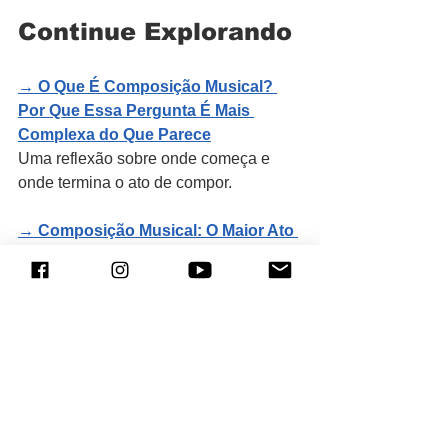
Continue Explorando
→ O Que É Composição Musical? 
Por Que Essa Pergunta É Mais 
Complexa do Que Parece
Uma reflexão sobre onde começa e 
onde termina o ato de compor.
→ 
Composição Musical: O Maior Ato 
Criativo? Reflexões Sobre os 
Desafios de Compor
Sobre a página em branco, a liberdade 
criativa e a responsabilidade de criar 
uma obra musical.
→ 
O Papel do Compositor na 
Realização de uma Visão Artística
O que realmente significa ser 