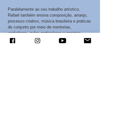
Paralelamente ao seu trabalho artístico,
Rafael também ensina composição, arranjo,
processo criativo, música brasileira e práticas
de conjunto por meio de mentorias,
workshops, aulas particulares e projetos
educacionais online.
Seu ensino está intimamente ligado ao seu
trabalho profissional com orquestras, grandes
formações instrumentais, gravações e
produções artísticas colaborativas.
→ Explore a Educação