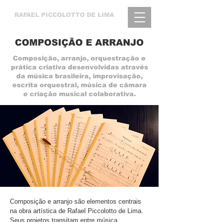
RAFAEL
PICCOLOTTO DE LIMA
COMPOSIÇÃO E ARRANJO
Composição, arranjo, orquestração e
prática criativa desenvolvidas através
da música brasileira, improvisação,
escrita orquestral, música de câmara
e criação musical colaborativa.
Composição e arranjo são elementos centrais
na obra artística de Rafael Piccolotto de Lima.
Seus projetos transitam entre música