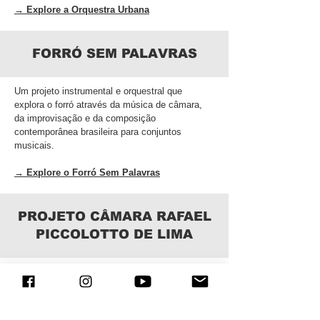
→ Explore a Orquestra Urbana
FORRÓ SEM PALAVRAS
Um projeto instrumental e orquestral que
explora o forró através da música de câmara,
da improvisação e da composição
contemporânea brasileira para conjuntos
musicais.
→ Explore o Forró Sem Palavras
PROJETO CÂMARA RAFAEL
PICCOLOTTO DE LIMA
Uma plataforma para conjuntos de câmara
desenvolvida em Nova York que explora a
interseção entre a música brasileira, a
improvisação, a música de câmara e a escrita