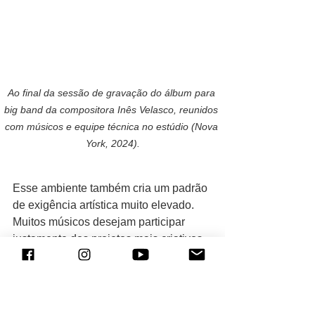
Ao final da sessão de gravação do álbum para 
big band da compositora Inês Velasco, reunidos 
com músicos e equipe técnica no estúdio (Nova 
York, 2024).
Esse ambiente também cria um padrão 
de exigência artística muito elevado. 
Muitos músicos desejam participar 
justamente dos projetos mais criativos 
da cidade, o que faz com que 
desenvolver uma leitura sólida, ampliar 
constantemente seus recursos 
musicais e compreender novas 