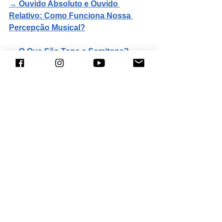
→ 
Ouvido Absoluto e Ouvido 
Relativo: Como Funciona Nossa 
Percepção Musical?
→ 
O Que São Tons e Semitons? 
Entenda a Base da Teoria Musical
Sobre o autor
Rafael Piccolotto de Lima é compositor, 
arranjador, diretor musical e educador. 
Foi indicado ao Grammy Latino e teve 
obras apresentadas e gravadas por 
artistas como Terence Blanchard, 
Chick Corea, Brad Mehldau e Ivan 
Lins, além de orquestras como 