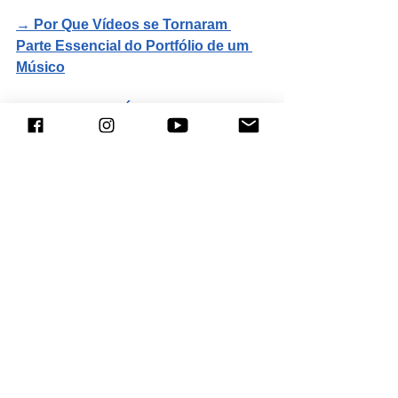
→ 
Por Que Vídeos se Tornaram 
Parte Essencial do Portfólio de um 
Músico
→ 
Captação de Áudio: Como Fazer 
uma Gravação Musical Profissional
Sobre o autor
Rafael Piccolotto de Lima é compositor, 
arranjador, diretor musical e educador. 
Foi indicado ao Grammy Latino e teve 
obras apresentadas e gravadas por 
artistas como Terence Blanchard, 
Chick Corea, Brad Mehldau e Ivan 
Lins, além de orquestras como 