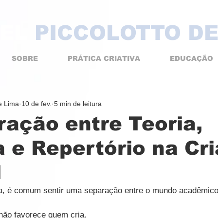
EL
PICCOLOTTO DE
SOBRE
PRÁTICA CRIATIVA
EDUCAÇÃO
de Lima
10 de fev.
5 min de leitura
ração entre Teoria,
 e Repertório na Cr
l
a, é comum sentir uma separação entre o mundo acadêmico e
não favorece quem cria.