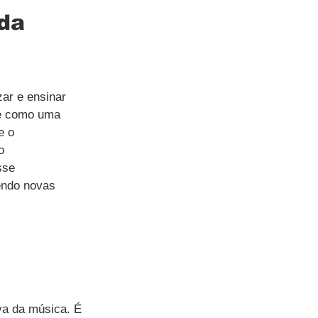
da 
ar e ensinar 
sce como uma 
e o 
o 
sse 
endo novas 
 
va da música. É 