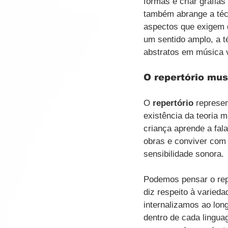
formas e criar grafias
também abrange a técni
aspectos que exigem 
um sentido amplo, a t
abstratos em música v
O repertório mus
O 
repertório
 represe
existência da teoria 
criança aprende a fala
obras e conviver com 
sensibilidade sonora. 
Podemos pensar o repe
diz respeito à varied
internalizamos ao lon
dentro de cada lingu