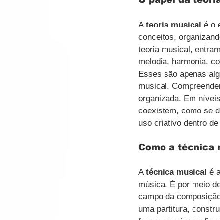
A 
teoria musical
 é o
conceitos, organizan
teoria musical, entra
melodia, harmonia, co
Esses são apenas alg
musical. Compreender
organizada. Em nívei
coexistem, como se de
uso criativo dentro d
Como a técnica m
A 
técnica musical
 é 
música. É por meio de
campo da composição 
uma partitura, constr