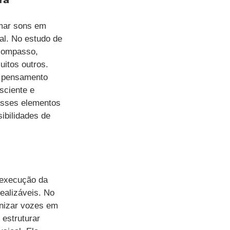
rmar sons em 
l. No estudo de 
 compasso, 
itos outros. 
o pensamento 
sciente e 
esses elementos 
ibilidades de 
 execução da 
ealizáveis. No 
nizar vozes em 
estruturar 