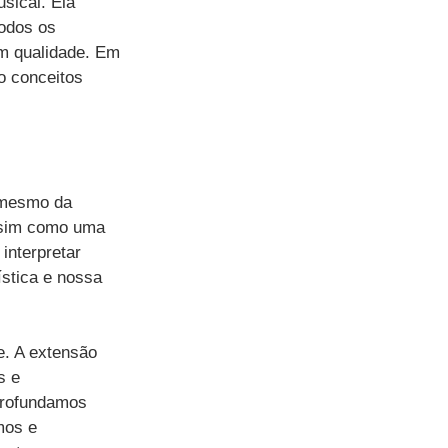
sical. Ela 
todos os 
m qualidade. Em 
o conceitos 
 mesmo da 
assim como uma 
interpretar 
stica e nossa 
. A extensão 
s e 
profundamos 
mos e 