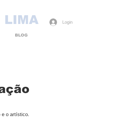
 LIMA
Login
BLOG
iação
 o artístico. 