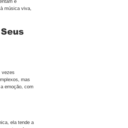
entam e 
à música viva, 
 Seus 
s vezes 
omplexos, mas 
 a emoção, com 
ica, ela tende a 