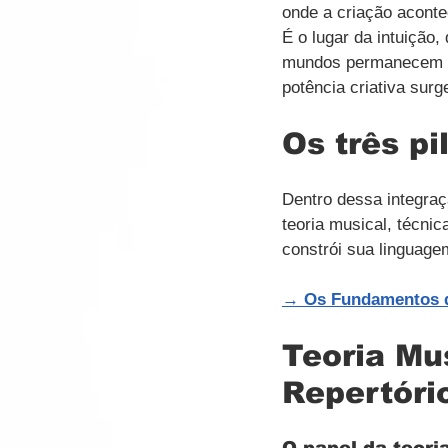
onde a criação aconte
É o lugar da intuição
mundos permanecem se
potência criativa sur
Os três pi
Dentro dessa integraç
teoria musical, técni
constrói sua linguage
→ 
Os Fundamentos d
Teoria Mu
Repertóri
O papel da teor