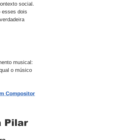
ntexto social. 
 esses dois 
verdadeira 
ento musical: 
 qual o músico 
um Compositor
 Pilar
ra