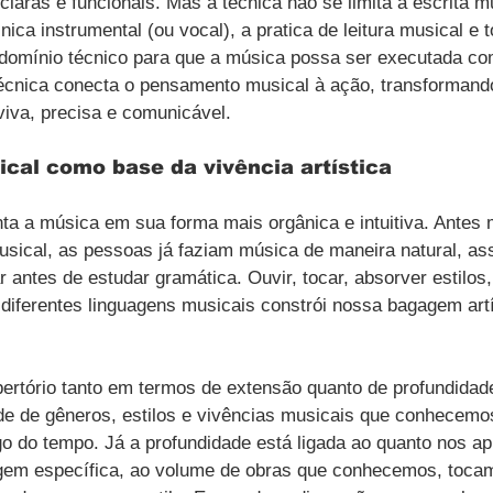
 claras e funcionais. Mas a técnica não se limita à escrita mu
ca instrumental (ou vocal), a pratica de leitura musical e 
domínio técnico para que a música possa ser executada co
écnica conecta o pensamento musical à ação, transformand
iva, precisa e comunicável.
ical como base da vivência artística
nta a música em sua forma mais orgânica e intuitiva. Antes
musical, as pessoas já faziam música de maneira natural, 
r antes de estudar gramática. Ouvir, tocar, absorver estilos, 
diferentes linguagens musicais constrói nossa bagagem artí
rtório tanto em termos de extensão quanto de profundidade
ade de gêneros, estilos e vivências musicais que conhecemo
go do tempo. Já a profundidade está ligada ao quanto nos a
agem específica, ao volume de obras que conhecemos, toca