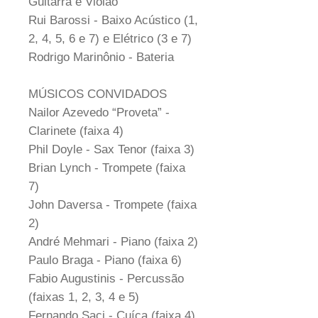
Guitarra e Violão
Rui Barossi - Baixo Acústico (1,
2, 4, 5, 6 e 7) e Elétrico (3 e 7)
Rodrigo Marinônio - Bateria
MÚSICOS CONVIDADOS
Nailor Azevedo “Proveta” -
Clarinete (faixa 4)
Phil Doyle - Sax Tenor (faixa 3)
Brian Lynch - Trompete (faixa
7)
John Daversa - Trompete (faixa
2)
André Mehmari - Piano (faixa 2)
Paulo Braga - Piano (faixa 6)
Fabio Augustinis - Percussão
(faixas 1, 2, 3, 4 e 5)
Fernando Saci - Cuíca (faixa 4)