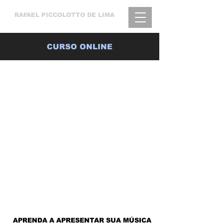
RAFAEL
PICCOLOTTO DE LIMA
CURSO ONLINE
PRODUÇÃO DE ÁUDIO E
VÍDEO PARA MÚSICOS
APRENDA A APRESENTAR SUA MÚSICA