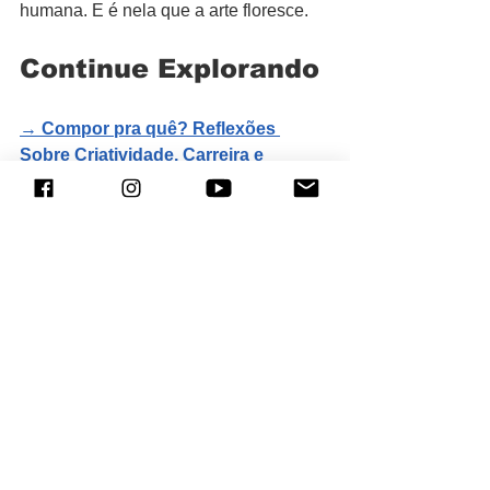
humana. E é nela que a arte floresce.
Continue Explorando
→ 
Compor pra quê? Reflexões 
Sobre Criatividade, Carreira e 
Realização Musical
Sobre por que desenvolver a 
composição pode ampliar criatividade, 
carreira e realização artística.
→ 
A Arte de Começar a Compor: 
Guia para Criadores Musicais
Uma reflexão prática sobre como 
superar a folha em branco e iniciar uma 
criação musical.
→ 
Criatividade é uma Escolha: Por 