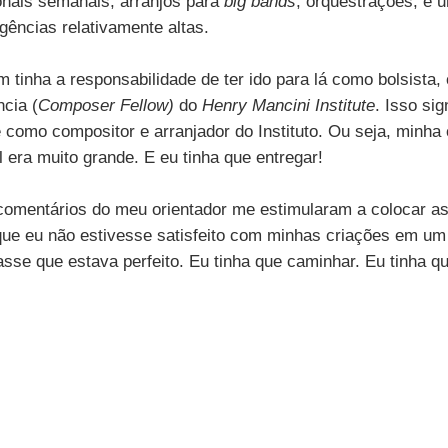
nais semanais, arranjos para 
big bands
, orquestrações, e u
gências relativamente altas.
 tinha a responsabilidade de ter ido para lá como bolsista,
cia (
Composer Fellow)
 do 
Henry Mancini Institute
. Isso sig
 como compositor e arranjador do Instituto. Ou seja, minha 
 era muito grande. E eu tinha que entregar!
 comentários do meu orientador me estimularam a colocar as
que eu não estivesse satisfeito com minhas criações em um 
se que estava perfeito. Eu tinha que caminhar. Eu tinha que