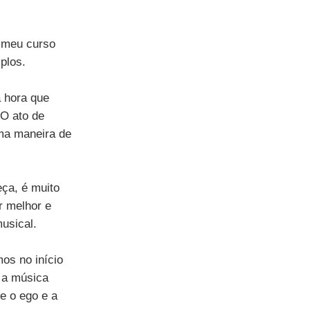
o meu curso 
plos.
 hora que 
O ato de 
uma maneira de 
ça, é muito 
r melhor e 
usical.
s no início 
 a música 
ue o ego e a 