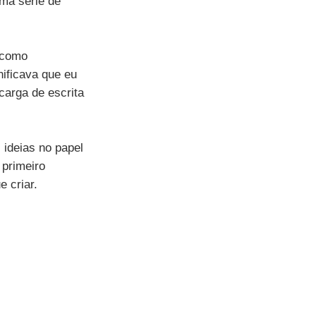
ma série de 
 como 
nificava que eu 
carga de escrita 
 ideias no papel 
primeiro 
 criar.