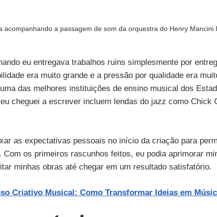
ma acompanhando a passagem de som da orquestra do Henry Mancini I
ndo eu entregava trabalhos ruins simplesmente por entreg
ilidade era muito grande e a pressão por qualidade era muito 
uma das melhores instituições de ensino musical dos Estad
s eu cheguei a escrever incluem lendas do jazz como Chick 
ar as expectativas pessoais no início da criação para permi
 Com os primeiros rascunhos feitos, eu podia aprimorar mi
itar minhas obras até chegar em um resultado satisfatório.
so Criativo Musical: Como Transformar Ideias em Músi