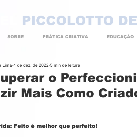
EL
PICCOLOTTO DE
SOBRE
PRÁTICA CRIATIVA
EDUCAÇÃO
de Lima
4 de dez. de 2022
5 min de leitura
uperar o Perfeccion
zir Mais Como Criad
l
ida: Feito é melhor que perfeito!