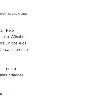
nstitute em Miami.
ar. Pelo 
alta. Afinal de 
os Unidos e os 
Corea e Terence 
tir que o 
nhas criações 
ca