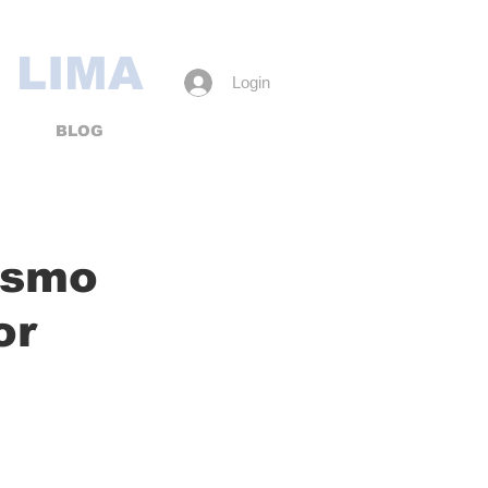
 LIMA
Login
BLOG
ismo
or