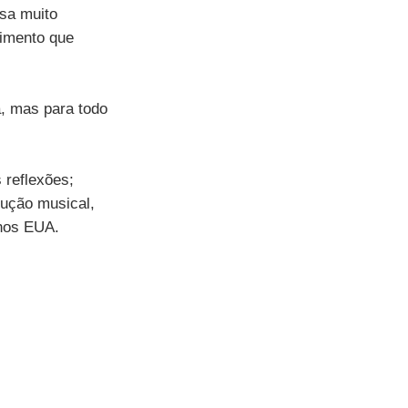
sa muito 
imento que 
a, mas para todo 
reflexões; 
ução musical, 
 nos EUA.