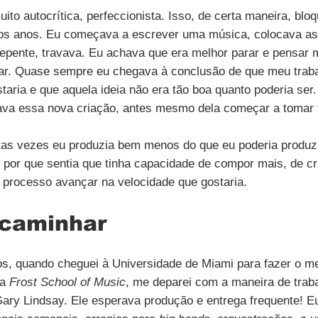
to autocrítica, perfeccionista. Isso, de certa maneira, blo
tos anos. Eu começava a escrever uma música, colocava as
 repente, travava. Eu achava que era melhor parar e pensar 
uar. Quase sempre eu chegava à conclusão de que meu traba
taria e que aquela ideia não era tão boa quanto poderia ser
a essa nova criação, antes mesmo dela começar a tomar 
as vezes eu produzia bem menos do que eu poderia produzir
r por que sentia que tinha capacidade de compor mais, de cr
 processo avançar na velocidade que gostaria.
 caminhar
s, quando cheguei à Universidade de Miami para fazer o m
a 
Frost School of Music
, me deparei com a maneira de trab
Gary Lindsay. Ele esperava produção e entrega frequente! Eu