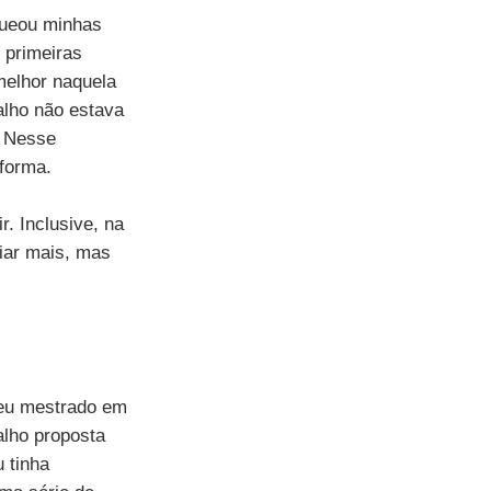
queou minhas 
 primeiras 
melhor naquela 
lho não estava 
. Nesse 
forma.
. Inclusive, na 
iar mais, mas 
eu mestrado em 
alho proposta 
 tinha 