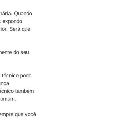
nária. Quando 
s expondo 
ior. Será que 
mente do seu 
 técnico pode 
unca 
técnico também 
 comum.
sempre que você 