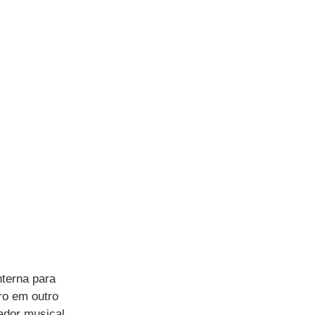
terna para 
ro em outro 
ador musical.