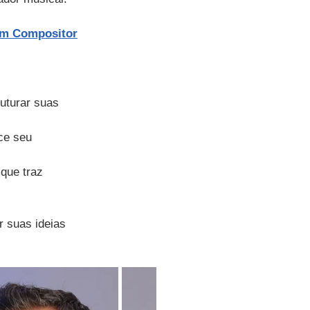
um Compositor
uturar suas 
ce seu 
que traz 
r suas ideias 