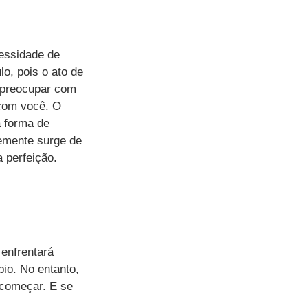
essidade de 
o, pois o ato de 
 preocupar com 
 com você. O 
 forma de 
emente surge de 
 perfeição.
enfrentará 
pio. No entanto, 
 começar. E se 