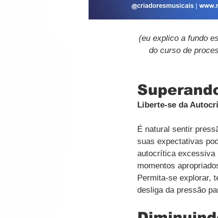
(eu explico a fundo e
do curso de process
Superando
Liberte-se da Autocrí
É natural sentir press
suas expectativas pod
autocrítica excessiva
momentos apropriados,
Permita-se explorar, 
desliga da pressão par
Diminuind