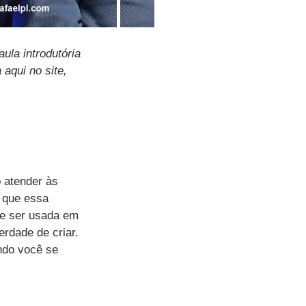
ula introdutória 
 aqui no site, 
o atender às 
 que essa 
ve ser usada em 
rdade de criar. 
ndo você se 