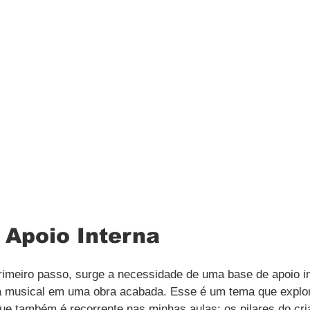
 Apoio Interna
imeiro passo, surge a necessidade de uma base de apoio in
ia musical em uma obra acabada. Esse é um tema que explo
 que também é recorrente nas minhas aulas: os pilares do cri