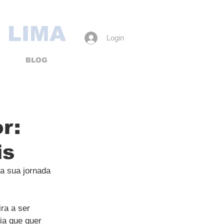
 LIMA
Login
BLOG
r:
is
a sua jornada 
ra a ser 
ia que quer 